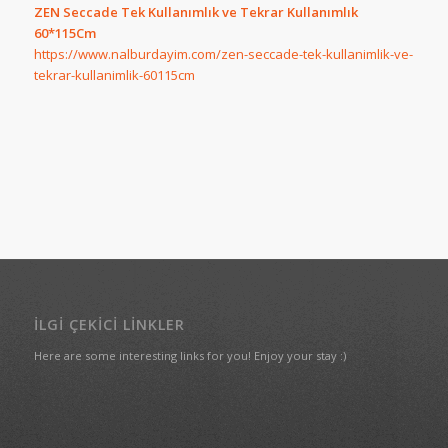
ZEN Seccade Tek Kullanımlık ve Tekrar Kullanımlık
60*115Cm
https://www.nalburdayim.com/zen-seccade-tek-kullanimlik-ve-
tekrar-kullanimlik-60115cm
İLGI ÇEKICI LINKLER
Here are some interesting links for you! Enjoy your stay :)