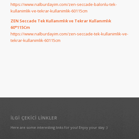
https://www.nalburdayim.com/zen-seccade-balonlu-tek-
kullanimlik-ve-tekrar-kullanimlik-60115cm
ZEN Seccade Tek Kullanımlık ve Tekrar Kullanımlık
60*115Cm
https://www.nalburdayim.com/zen-seccade-tek-kullanimlik-ve-
tekrar-kullanimlik-60115cm
İLGI ÇEKICI LINKLER
Here are some interesting links for you! Enjoy your stay :)